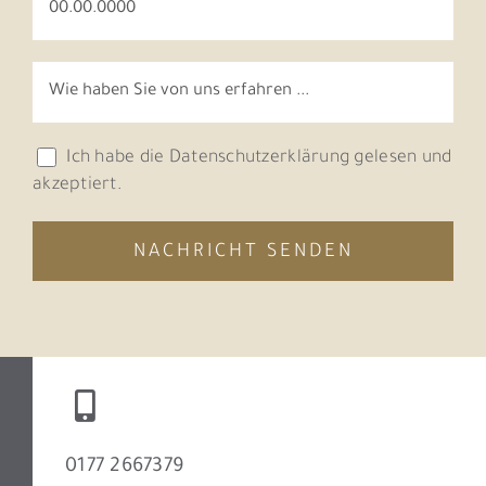
Ich habe die
Datenschutzerklärung
gelesen und
akzeptiert.
Please leave this field empty.
Please leave this field empty.
Please leave this field empty.
Alternative:
0177 2667379